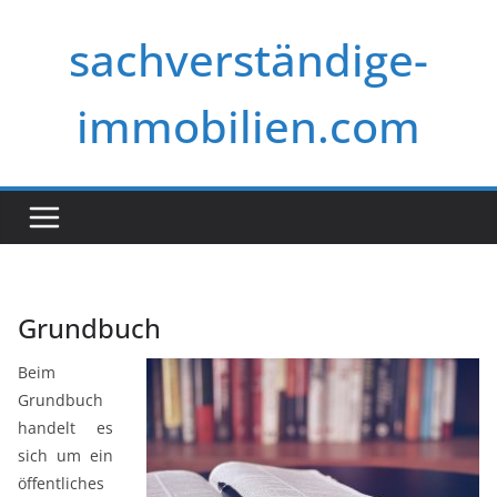
Zum
sachverständige-
Inhalt
springen
immobilien.com
Grundbuch
Beim
Grundbuch
handelt es
sich um ein
öffentliches